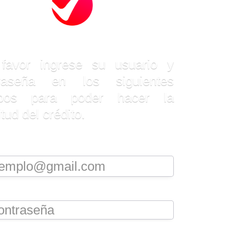
niciar sesión
favor ingrese su usuario y
traseña en los siguientes
pos para poder hacer la
itud del crédito.
aseña