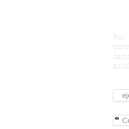
I
Por 
con
cam
solic
Email
Contr